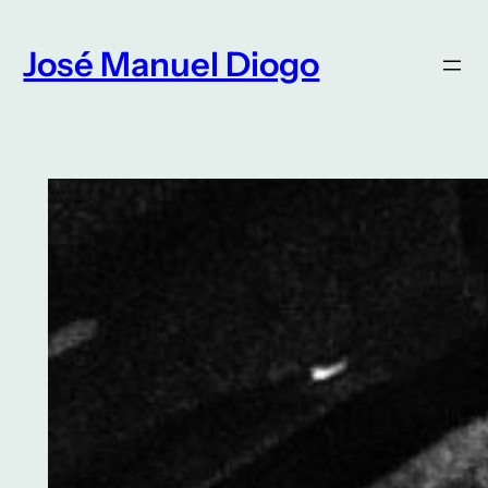
Saltar
para
José Manuel Diogo
o
conteúdo