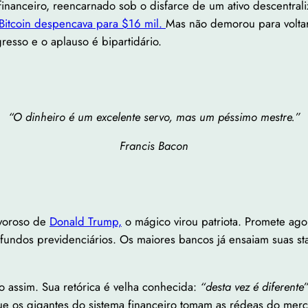
nanceiro, reencarnado sob o disfarce de um ativo descentral
 Bitcoin despencava para $16 mil.
Mas não demorou para voltar
resso e o aplauso é bipartidário.
“O dinheiro é um excelente servo, mas um péssimo mestre.”
Francis Bacon
rvoroso de
Donald Trump,
o mágico virou patriota. Promete agor
ndos previdenciários. Os maiores bancos já ensaiam suas stab
 assim. Sua retórica é velha conhecida:
“desta vez é diferente
e os gigantes do sistema financeiro tomam as rédeas do merc