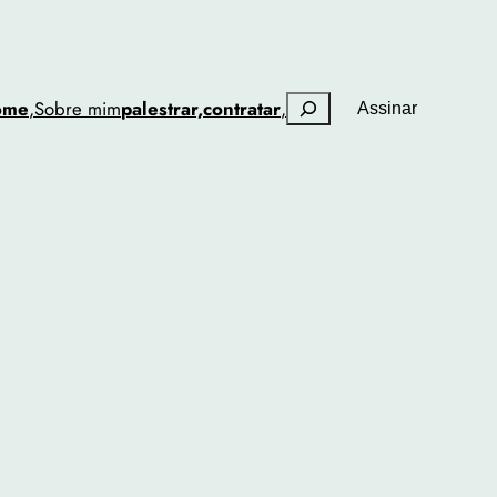
Pesquisar
ome
,
Sobre mim
palestrar,
contratar
,
Assinar