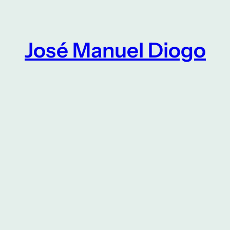
Saltar
para
o
José Manuel Diogo
conteúdo