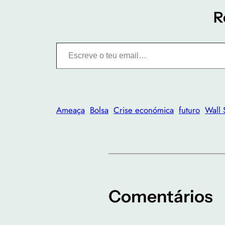
R
Escreve o teu email…
Ameaça
Bolsa
Crise económica
futuro
Wall 
Comentários