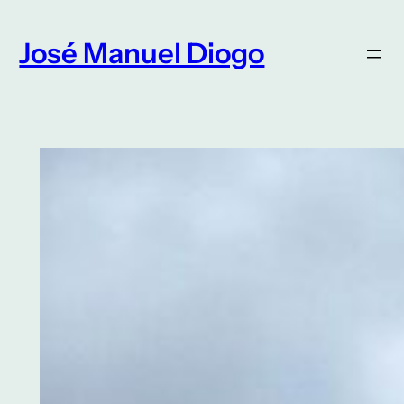
Saltar
para
José Manuel Diogo
o
conteúdo