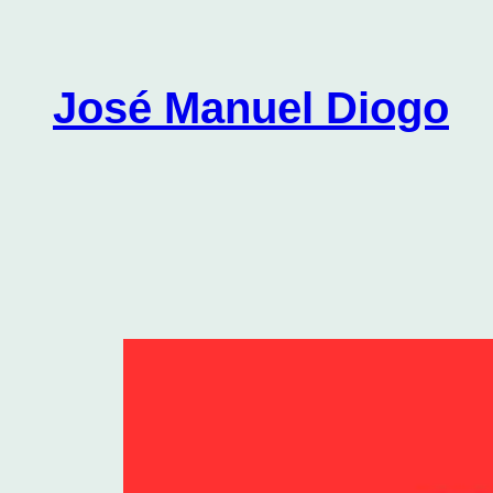
Saltar
para
o
José Manuel Diogo
conteúdo