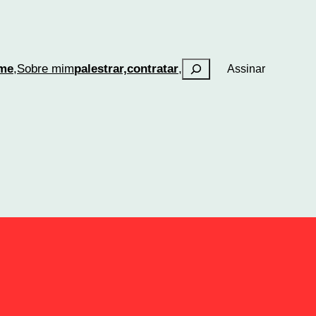
Pesquisar
me
,
Sobre mim
palestrar,
contratar
,
Assinar