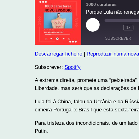
1000 carateres
Porque Lula não renega
Reproduzir
1x
episódio
SUBSCREVER
Descarregar ficheiro
|
Reproduzir numa nova
PARTILHAR
Spotify
Subscrever:
Spotify
FEED RSS
LIGAÇÃO
A extrema direita, promete uma “peixeirada”
INCORPORAR
Liberdade, mas será que as declarações de
Lula foi à China, falou da Ucrânia e da Rús
cimeira Portugal x Brasil que esta sexta-feira
Para tristeza dos incondicionais, de um lad
Putin.