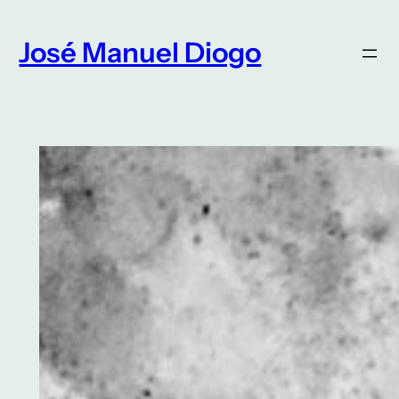
Saltar
para
José Manuel Diogo
o
conteúdo