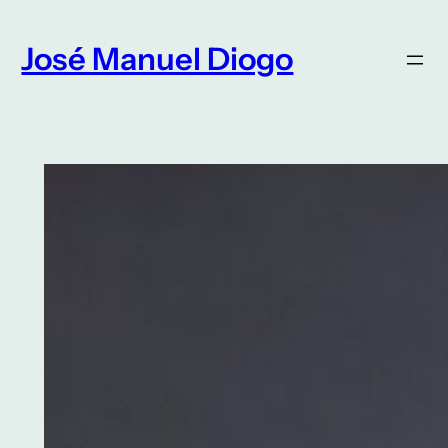
Saltar
para
José Manuel Diogo
o
conteúdo