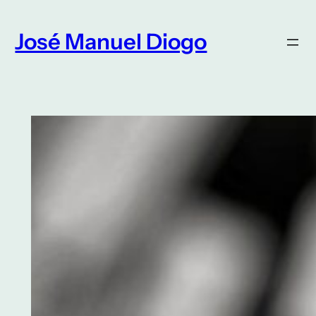
Saltar
para
José Manuel Diogo
o
conteúdo