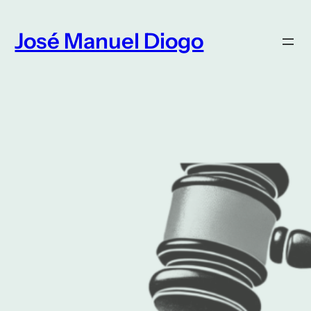
Saltar
para
José Manuel Diogo
o
conteúdo