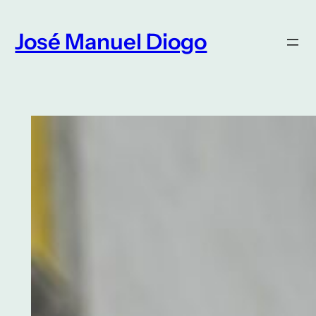
Saltar
para
José Manuel Diogo
o
conteúdo