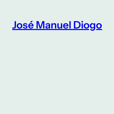
Saltar
para
o
José Manuel Diogo
conteúdo