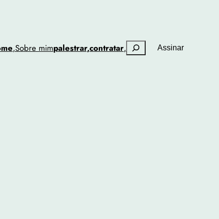
Pesquisar
ome
,
Sobre mim
palestrar,
contratar
,
Assinar