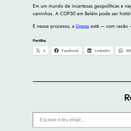
Em um mundo de incertezas geopolíticas e neg
caminhos. A COP30 em Belém pode ser históric
E nesse processo, a
Unesp
está — com razão 
Partilha
X
Facebook
LinkedIn
Wh
R
Escreve o teu email…