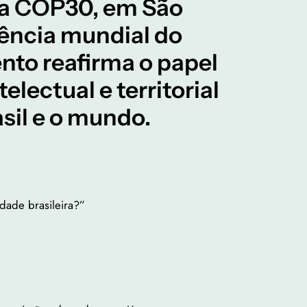
a a COP30, em São
rência mundial do
nto reafirma o papel
lectual e territorial
sil e o mundo.
edade brasileira?”