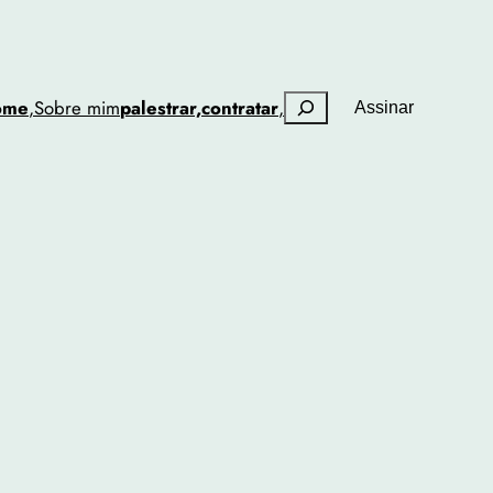
Pesquisar
ome
,
Sobre mim
palestrar,
contratar
,
Assinar