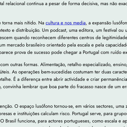
al relacional continua a pesar de forma decisiva, mas não exa
e torna mais nítido. Na
cultura e nos media
, a expansão lusófo
ntexto e distribuição. Um podcast, uma editora, um festival o
escem quando reconhecem diferentes centros de legitimidade.
e num mercado brasileiro orientado pela escala e pela capacid
parece prova de sucesso pode chegar a Portugal com ruído ex
com outras formas. Alimentação, retalho especializado, ensino, 
úteis. As operações bem-sucedidas costumam ter duas caracte
detalhe. É a diferença entre abrir actividade e criar permanên
o, convinha lembrar que boa parte do fracasso nasce de um er
nção. O espaço lusófono tornou-se, em vários sectores, uma 
esas e instituições calculam risco. Portugal serve, para grup
O Brasil funciona, para actores portugueses, como escala e 