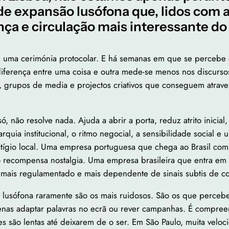
 de expansão lusófona que, lidos com
nça e circulação mais interessante do 
 uma cerimónia protocolar. E há semanas em que se percebe
diferença entre uma coisa e outra mede-se menos nos discurs
s, grupos de media e projectos criativos que conseguem atrav
ó, não resolve nada. Ajuda a abrir a porta, reduz atrito inicial
rquia institucional, o ritmo negocial, a sensibilidade social 
stígio local. Uma empresa portuguesa que chega ao Brasil com
o recompensa nostalgia. Uma empresa brasileira que entra em P
ais regulamentado e mais dependente de sinais subtis de conf
 lusófona raramente são os mais ruidosos. São os que perceb
apenas adaptar palavras no ecrã ou rever campanhas. É compre
es são lentas até deixarem de o ser. Em São Paulo, muita vel