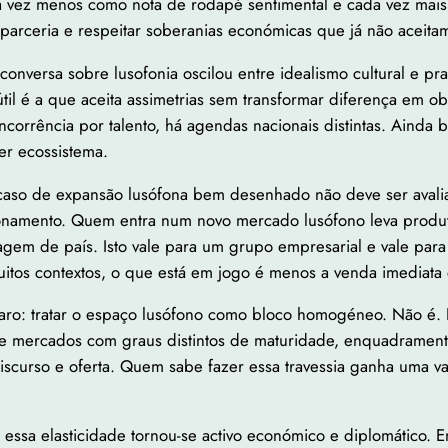
 vez menos como nota de rodapé sentimental e cada vez mais 
parceria e respeitar soberanias económicas que já não aceitam
 conversa sobre lusofonia oscilou entre idealismo cultural e 
 útil é a que aceita assimetrias sem transformar diferença em 
oncorrência por talento, há agendas nacionais distintas. Ain
er ecossistema.
m caso de expansão lusófona bem desenhado não deve ser aval
cionamento. Quem entra num novo mercado lusófono leva produ
agem de país. Isto vale para um grupo empresarial e vale pa
uitos contextos, o que está em jogo é menos a venda imediata 
 caro: tratar o espaço lusófono como bloco homogéneo. Não é.
e mercados com graus distintos de maturidade, enquadramentos 
 discurso e oferta. Quem sabe fazer essa travessia ganha uma
 essa elasticidade tornou-se activo económico e diplomático. 