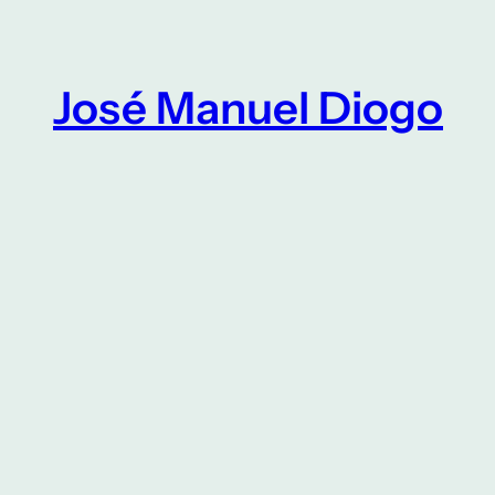
Saltar
para
o
José Manuel Diogo
conteúdo