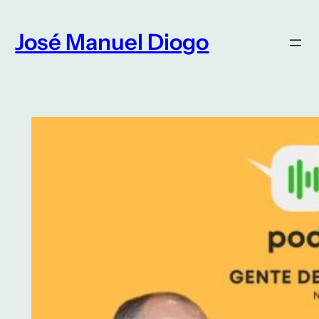
Saltar
para
José Manuel Diogo
o
conteúdo