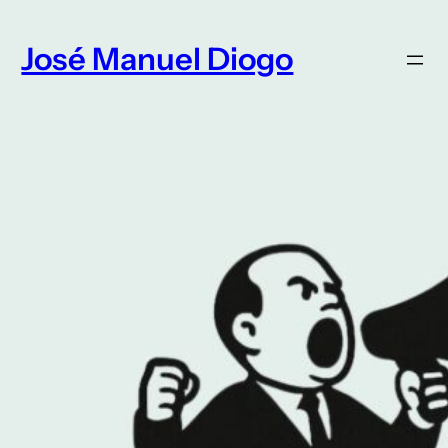
Saltar
para
José Manuel Diogo
o
conteúdo