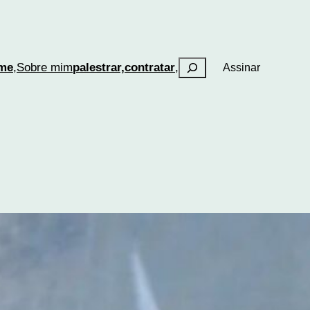
Pesquisar
me
,
Sobre mim
palestrar,
contratar
,
Assinar