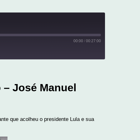
00:00
/
00:27:00
o – José Manuel
nte que acolheu o presidente Lula e sua