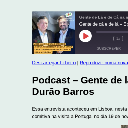
Gente de Lá e de Cá na 
Gente de cá e de lá – 
Reproduzir
1x
episódio
SUBSCREVER
Descarregar ficheiro
|
Reproduzir numa nova
PARTILHAR
FEED RSS
Podcast – Gente de 
LIGAÇÃO
Durão Barros
INCORPORAR
Essa entrevista aconteceu em Lisboa, nesta
comitiva na visita a Portugal no dia 19 de n