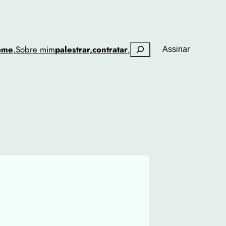
Pesquisar
ome
,
Sobre mim
palestrar,
contratar
,
Assinar