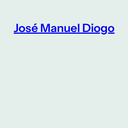
Saltar
para
o
José Manuel Diogo
conteúdo