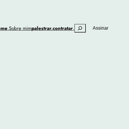
Pesquisar
ome
,
Sobre mim
palestrar,
contratar
,
Assinar