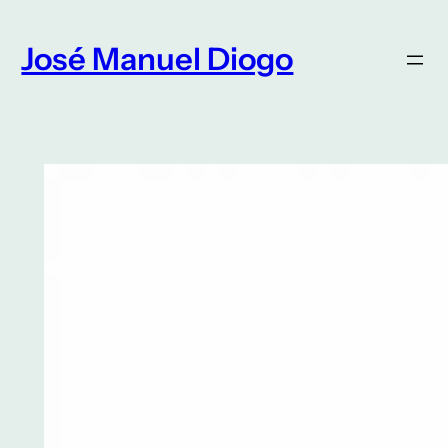
Saltar
para
José Manuel Diogo
o
conteúdo