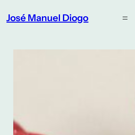
Saltar
para
José Manuel Diogo
o
conteúdo